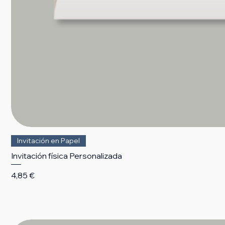
Invitación en Papel
Invitación física Personalizada
Precio
4,85 €