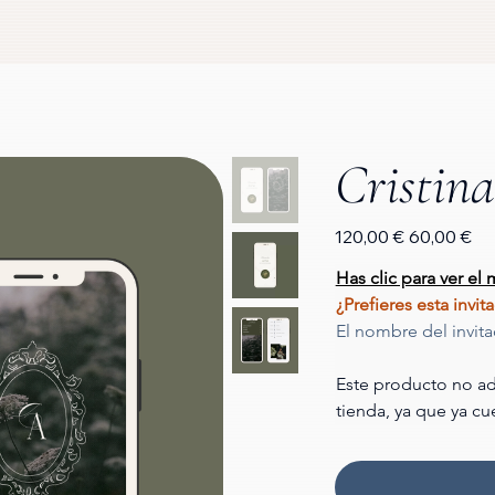
Cristin
Precio
Precio
120,00 €
60,00 €
original
de
oferta
Has clic para ver el
¿Prefieres esta invi
El nombre del invit
Este producto no ad
tienda, ya que ya cu