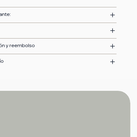
ante:
ión y reembolso
ío