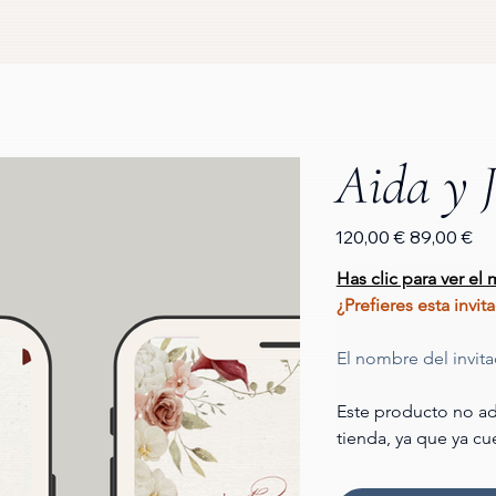
Aida y 
Precio
Precio
120,00 €
89,00 €
original
de
oferta
Has clic para ver el
¿Prefieres esta invi
El nombre del invit
Este producto no ad
tienda, ya que ya cu