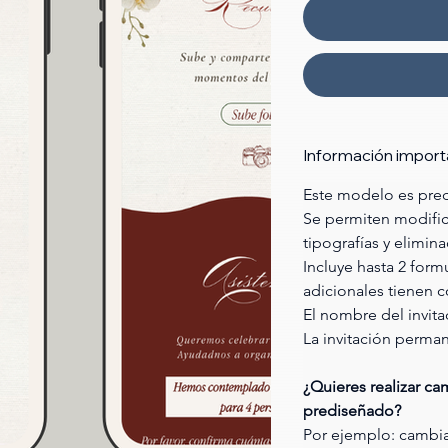
Información import
Este modelo es pred
Se permiten modific
tipografías y elimin
Incluye hasta 2 formu
adicionales tienen c
El nombre del invit
La invitación perma
¿Quieres realizar c
prediseñado?
Por ejemplo: cambiar