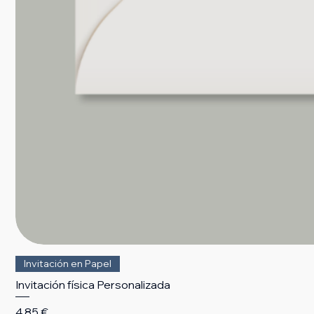
Invitación en Papel
Invitación física Personalizada
Precio
4,85 €