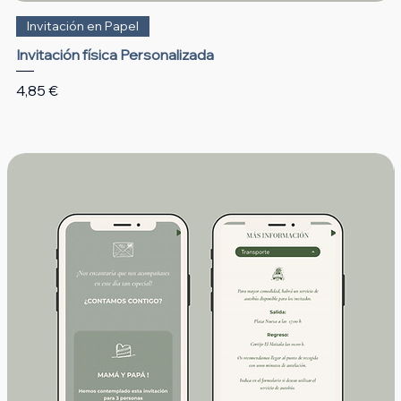
Invitación en Papel
Invitación física Personalizada
Precio
4,85 €