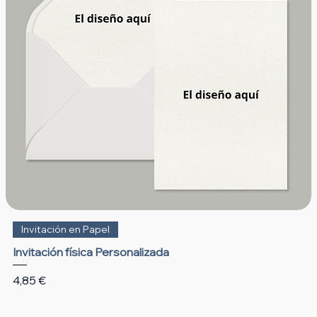
Invitación en Papel
Invitación física Personalizada
Precio
4,85 €