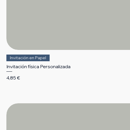
Invitación en Papel
Invitación física Personalizada
Precio
4,85 €