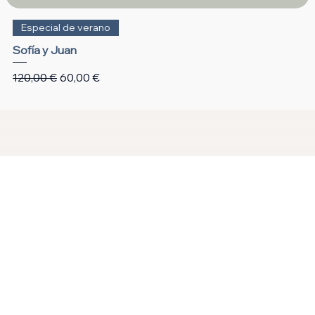
Especial de verano
Sofía y Juan
Precio
Precio de oferta
120,00 €
60,00 €