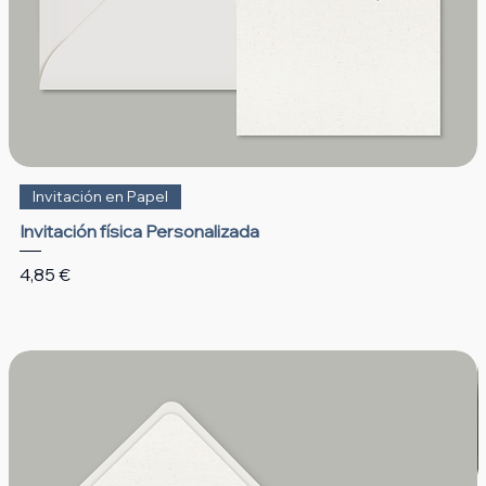
Invitación en Papel
Invitación física Personalizada
Precio
4,85 €