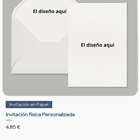
Invitación en Papel
Invitación física Personalizada
Precio
4,85 €