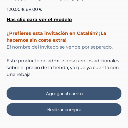
Precio
Precio
120,00 €
89,00 €
original
de
oferta
Has clic para ver
 el modelo
¿Prefieres esta invitación en Catalán? ¡La 
hacemos sin coste extra! 
El nombre del invitado se vende por separado.
Este producto no admite descuentos adicionales 
sobre el precio de la tienda, ya que ya cuenta con 
una rebaja.
Agregar al carrito
Realizar compra