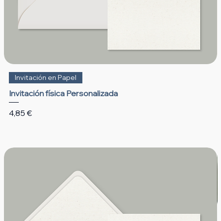
Invitación en Papel
Invitación física Personalizada
Precio
4,85 €