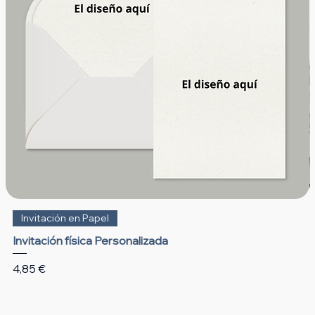
Invitación en Papel
Invitación física Personalizada
Precio
4,85 €