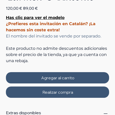
Precio
Precio
120,00 €
89,00 €
original
de
oferta
Has clic para ver
 el modelo
¿Prefieres esta invitación en Catalán? ¡La 
hacemos sin coste extra! 
El nombre del invitado se vende por separado.
Este producto no admite descuentos adicionales 
sobre el precio de la tienda, ya que ya cuenta con 
una rebaja.
Agregar al carrito
Realizar compra
Extras disponibles