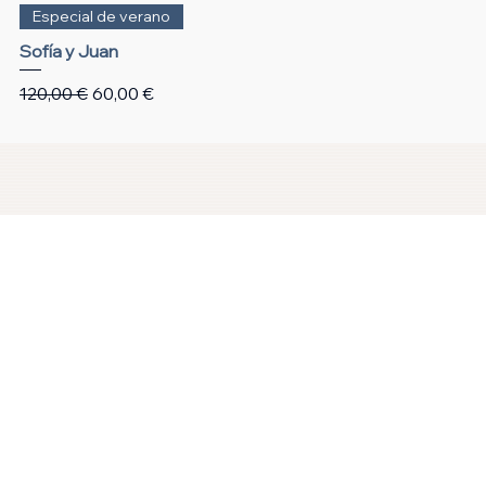
Especial de verano
Sofía y Juan
Precio
Precio de oferta
120,00 €
60,00 €