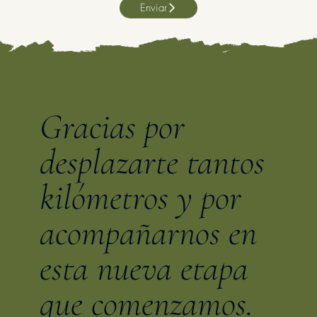
Enviar
Gracias por
desplazarte tantos
kilómetros y por
acompañarnos en
esta nueva etapa
que comenzamos.