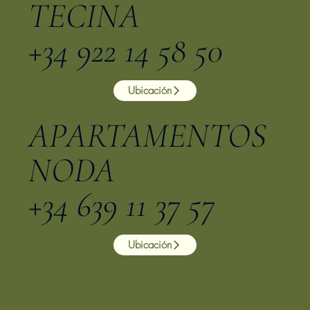
TECINA
+34 922 14 58 50
Ubicación
APARTAMENTOS
NODA
+34 639 11 37 57
Ubicación