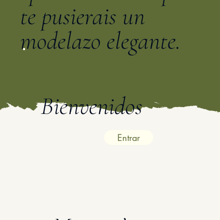
te pusierais un
modelazo elegante.
Bienvenidos