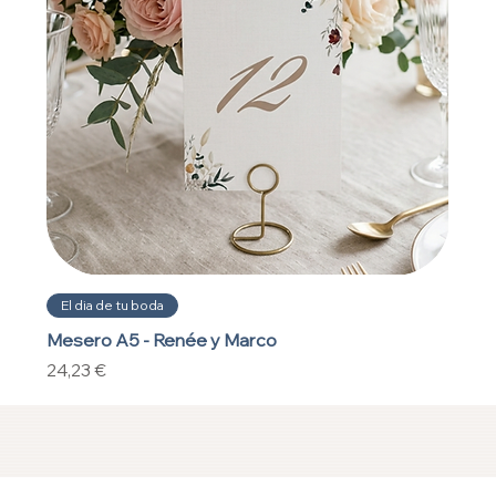
El dia de tu boda
Mesero A5 - Renée y Marco
Precio
24,23 €