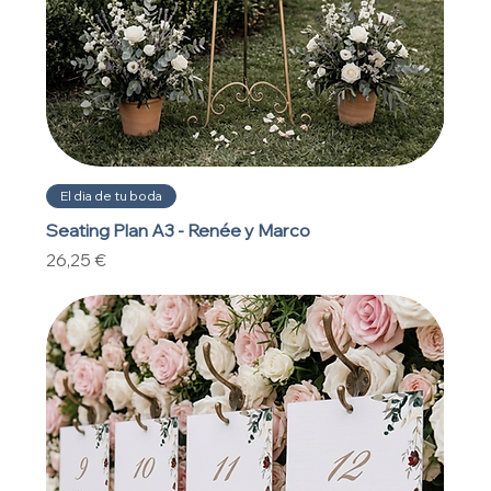
El dia de tu boda
Seating Plan A3 - Renée y Marco
Precio
26,25 €