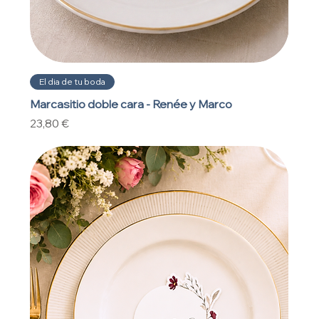
El dia de tu boda
Marcasitio doble cara - Renée y Marco
Precio
23,80 €