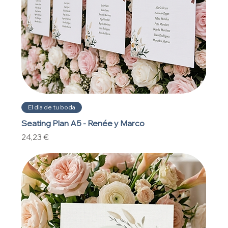
El dia de tu boda
Seating Plan A5 - Renée y Marco
Precio
24,23 €