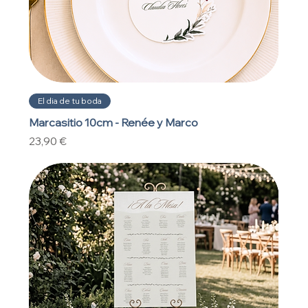
El dia de tu boda
Marcasitio 10cm - Renée y Marco
Precio
23,90 €