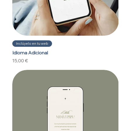
Inclúyelo en tu web
Idioma Adicional
Precio
15,00 €