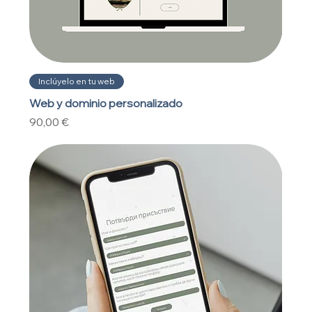
Inclúyelo en tu web
Web y dominio personalizado
Precio
90,00 €