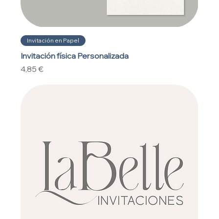
Invitación en Papel
Invitación física Personalizada
Precio
4,85 €