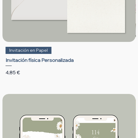
Invitación en Papel
Invitación física Personalizada
Precio
4,85 €