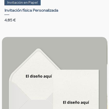
Invitación en Papel
Invitación física Personalizada
Precio
4,85 €