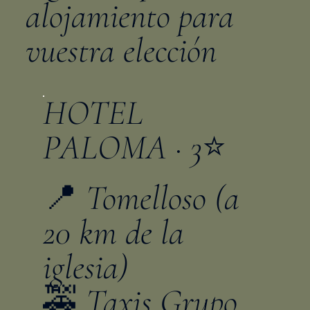
alojamiento para
vuestra elección
HOTEL
PALOMA · 3⭐️
📍 Tomelloso (a
20 km de la
iglesia)
🚕 Taxis Grupo