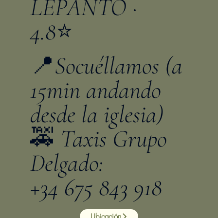
LEPANTO ·
4.8⭐️
📍Socuéllamos (a
15min andando
desde la iglesia)
🚕 Taxis Grupo
Delgado:
+34 675 843 918
Ubicación