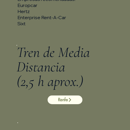
Europcar
Hertz
Enterprise Rent-A-Car
Sixt
Tren de Media
Distancia
(2,5 h aprox.)
Renfe