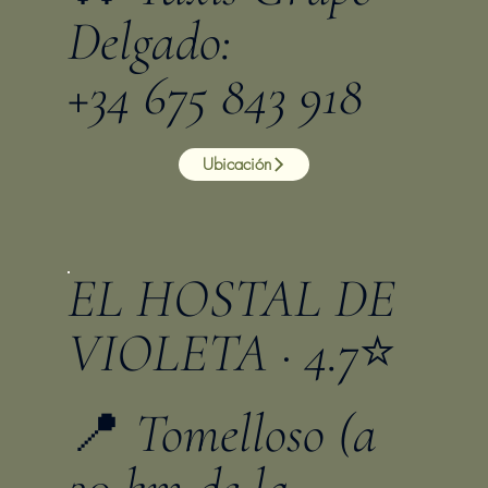
Delgado:
+34 675 843 918
Ubicación
EL HOSTAL DE
VIOLETA · 4.7⭐️
📍 Tomelloso (a
20 km de la