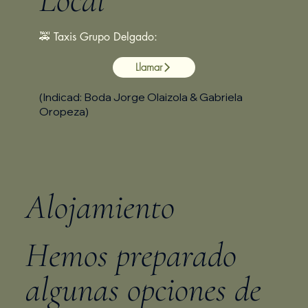
Local
🚕 Taxis Grupo Delgado:
Llamar
(Indicad: Boda Jorge Olaizola & Gabriela
Oropeza)
Alojamiento
Hemos preparado
algunas opciones de