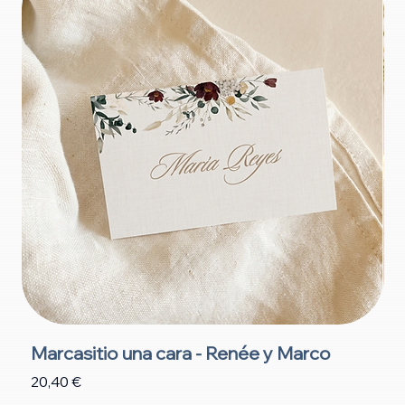
Marcasitio una cara - Renée y Marco
M
Precio
P
20,40 €
2