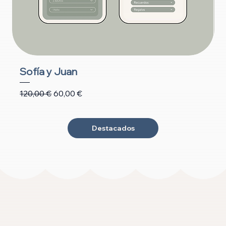
Sofía y Juan
L
Precio
Precio de oferta
P
120,00 €
60,00 €
1